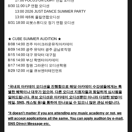
17:00 FOCUS ON LIGHT 연합 오디션
8/30 11:00 LP 연합 오디션
13:00 2026 JUST DANCE SUMMER PARTY
13:00 제6회 올킬연합오디션
8/31 18:00 피봇스튜디오 정기 연합 오디션
★ CUBE SUMMER AUDITION ★
8/08 14:00 전주 마이크라운뮤직아카데미
8/09 14:00 광주 뮤닥터 광주 금남로직영
8/15 14:00 대구 뮤닥터 대구점
8/16 14:00 부산 학엔터아카데미
8/17 14:00 창원 그라운디 오디션학원
8/29 12:00 서울 큐브엔터테인먼트
*국내외 아카데미 오디션을 진행함으로 해당 아카데미 수강생들에게는 특
별한 혜택이나 대우가 없으며, 다른 오디션 지원자들과 동일하게 심사됨을
알려드립니다. 큐브 오디션은 아카데미 오디션뿐만 아니라 다양한 방법(이
메일, SNS, 캐스팅 등)을 통하여 만나보실 수 있으니 많은 관심 바랍니다.
*It doesn't matter if you are attending any music academy or not, we
will accept applications all the same. You can apply auditon by e-mail,
SNS Direct Message etc.