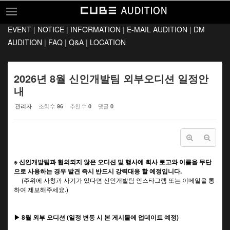
Sketchbook5, 스케치북5
Sketchbook5, 스케치북5
EVENT
|
NOTICE
|
INFORMATION
|
E-MAIL AUDITION
|
DM
EVENT
AUDITION
|
FAQ
|
Q&A
|
LOCATION
NOTICE
INFORMATION
2026년 8월 신인개발팀 외부오디션 일정안
내
E-MAIL AUDITION
관리자
조회 수
추천 수
댓글
96
0
0
DM AUDITION
FAQ
Q&A
※ 신인개발팀과 협의되지 않은 오디션 및 행사에 회사 로고와 이름을 무단
LOCATION
으로 사용하는 경우 발견 즉시 반드시 강력대응 할 예정입니다.
(주위에 사칭과 사기가 있다면 신인개발팀 인스타그램 또는 이메일을 통
하여 제보해주세요.)
▶ 8월 외부 오디션 (일정 변동 시 본 게시물에 업데이트 예정)