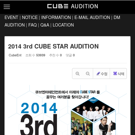
Sketchbook5, 스케치북5
Sketchbook5, 스케치북5
EVENT
|
NOTICE
|
INFORMATION
|
E-MAIL AUDITION
|
DM
EVENT
AUDITION
|
FAQ
|
Q&A
|
LOCATION
NOTICE
INFORMATION
2014 3rd CUBE STAR AUDITION
E-MAIL AUDITION
CubeEnt
조회 수
추천 수
댓글
53939
0
0
DM AUDITION
수정
삭제
FAQ
Q&A
LOCATION