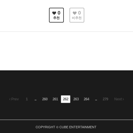
0
0
추천
비추천
Prev
1
...
260
261
262
263
264
...
279
Next
COPYRIGHT © CUBE ENTERTAINMENT