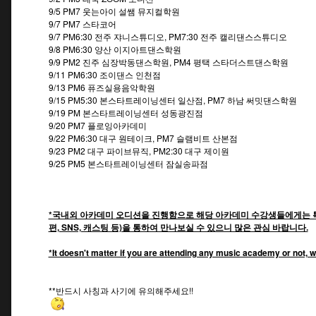
9/5 PM7 웃는아이 설쌤 뮤지컬학원
9/7 PM7 스타코어
9/7 PM6:30 전주 쟈니스튜디오, PM7:30 전주 캘리댄스스튜디오
9/8 PM6:30 양산 이지아트댄스학원
9/9 PM2 진주 심장박동댄스학원, PM4 평택 스타더스트댄스학원
9/11 PM6:30 조이댄스 인천점
9/13 PM6 퓨즈실용음악학원
9/15 PM5:30 본스타트레이닝센터 일산점, PM7 하남 써밋댄스학원
9/19 PM 본스타트레이닝센터 성동광진점
9/20 PM7 플로잉아카데미
9/22 PM6:30 대구 원테이크, PM7 슬램비트 산본점
9/23 PM2 대구 파이브뮤직, PM2:30 대구 제이원
9/25 PM5 본스타트레이닝센터 잠실송파점
*국내외 아카데미 오디션을 진행함으로 해당 아카데미 수강생들에게는 특
편, SNS, 캐스팅 등)을 통하여 만나보실 수 있으니 많은 관심 바랍니다.
*It doesn't matter if you are attending any music academy or not, w
**반드시 사칭과 사기에 유의해주세요!!