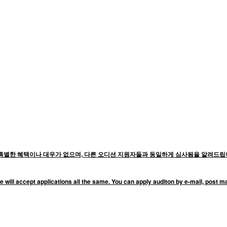
별한 혜택이나 대우가 없으며, 다른 오디션 지원자들과 동일하게 심사됨을 알려드립니
e will accept applications all the same. You can apply auditon by e-mail, post m