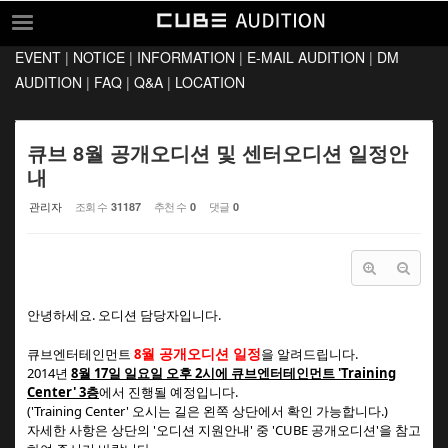
Sketchbook5, 스케치북5
Sketchbook5, 스케치북5
EVENT
|
NOTICE
|
INFORMATION
|
E-MAIL AUDITION
|
DM
EVENT
AUDITION
|
FAQ
|
Q&A
|
LOCATION
NOTICE
INFORMATION
큐브 8월 공개오디션 및 센터오디션 일정안
내
E-MAIL AUDITION
관리자
조회 수
추천 수
댓글
31187
0
0
DM AUDITION
FAQ
Q&A
안녕하세요. 오디션 담당자입니다.
LOCATION
월 공개오디션 일정
큐브엔터테인먼트
8
을 알려드립니다.
2014년
8
월 17일 일요일 오후 2시에 큐브엔터테인먼트 'Training
Center' 3층
에서 진행될 예정입니다.
('Training Center' 오시는 길은 왼쪽 상단에서 확인 가능합니다.)
자세한 사항은 상단의 '오디션 지원안내' 중 'CUBE 공개오디션'을 참고