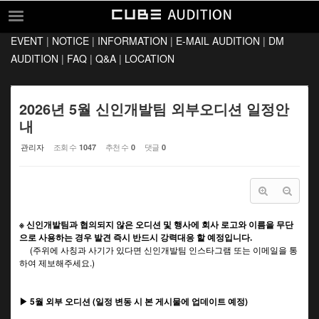
Sketchbook5, 스케치북5
Sketchbook5, 스케치북5
EVENT
|
NOTICE
|
INFORMATION
|
E-MAIL AUDITION
|
DM
EVENT
AUDITION
|
FAQ
|
Q&A
|
LOCATION
NOTICE
INFORMATION
2026년 5월 신인개발팀 외부오디션 일정안
내
E-MAIL AUDITION
관리자
조회 수
추천 수
댓글
1047
0
0
DM AUDITION
FAQ
Q&A
※ 신인개발팀과 협의되지 않은 오디션 및 행사에 회사 로고와 이름을 무단
LOCATION
으로 사용하는 경우 발견 즉시 반드시 강력대응 할 예정입니다.
(주위에 사칭과 사기가 있다면 신인개발팀 인스타그램 또는 이메일을 통
하여 제보해주세요.)
▶ 5월 외부 오디션 (일정 변동 시 본 게시물에 업데이트 예정)