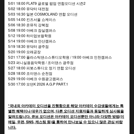
5/01 18:00 FLAT9 글로벌 팝업 연합오디션 시즌2
5/02 18:00 뮤닥터 대전점
5/03 16:30 일본 COSMOLAND 연합 오디션
5/05 14:00 킨즈서울 쇼케이스
5/06 18:30 온뮤직 강북점
5/08 19:00 아베크 잠실캠퍼스
5/12 19:00 하이업보컬학원
5/14 19:00 아베크 안산캠퍼스
5/19 18:30 뮤닥터 광주점
5/20 19:00 모래공장
5/21 17:00 플라스틱댄스스튜디오학원 / 19:00 아베크 인천캠퍼스
5/23 퍼니실용음악학원 / 조이댄스 광주점
5/27 18:00 피봇스튜디오 정기 연합 오디션
5/28 18:00 조이댄스 순천점
5/29 19:00 아베크 수원광고캠퍼스
5/30 17:00 모던K 2026 A.G.P PART.1
*국내외 아카데미 오디션을 진행함으로 해당 아카데미 수강생들에게는 특
별한 혜택이나 대우가 없으며, 다른 오디션 지원자들과 동일하게 심사됨을
알려드립니다. 큐브 오디션은 아카데미 오디션뿐만 아니라 다양한 방법(이
메일, 우편, SNS, 캐스팅 등)을 통하여 만나보실 수 있으니 많은 관심 바랍
니다.