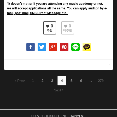
*It doesn't matter if you are attending any music academy or not,
we will accept applications all the same. You can apply auditon by e-
mail, post mail, SNS Direct Message etc.
0
0
추천
비추천
Prev
1
2
3
4
5
6
...
279
Next
COPYRIGHT © CUBE ENTERTAINMENT