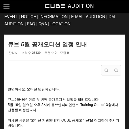
Sketchbook5, 스케치북5
Sketchbook5, 스케치북5
EVENT
|
NOTICE
|
INFORMATION
|
E-MAIL AUDITION
|
DM
EVENT
AUDITION
|
FAQ
|
Q&A
|
LOCATION
NOTICE
INFORMATION
큐브 5월 공개오디션 일정 안내
E-MAIL AUDITION
관리자
조회 수
추천 수
댓글
25139
0
0
DM AUDITION
FAQ
Q&A
안녕하세요. 오디션 담당자입니다.
LOCATION
큐브엔터테인먼트 첫 번째 공개오디션 일정을 알려드립니다.
5월 19일 일요일 오후 2시에 큐브엔터테인먼트 'Training Center' 3층에서
진행될 예정입니다.
자세한 사항은 '오디션 지원안내'의 'CUBE 공개오디션'을 참고하여 주시기
바랍니다.