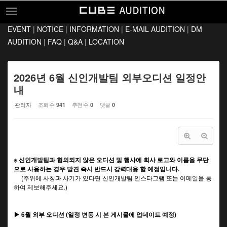
Sketchbook5, 스케치북5
Sketchbook5, 스케치북5
EVENT
|
NOTICE
|
INFORMATION
|
E-MAIL AUDITION
|
DM
EVENT
AUDITION
|
FAQ
|
Q&A
|
LOCATION
NOTICE
INFORMATION
2026년 6월 신인개발팀 외부오디션 일정안
내
E-MAIL AUDITION
관리자
조회 수
추천 수
댓글
941
0
0
DM AUDITION
FAQ
Q&A
※ 신인개발팀과 협의되지 않은 오디션 및 행사에 회사 로고와 이름을 무단
LOCATION
으로 사용하는 경우 발견 즉시 반드시 강력대응 할 예정입니다.
(주위에 사칭과 사기가 있다면 신인개발팀 인스타그램 또는 이메일을 통
하여 제보해주세요.)
▶ 6월 외부 오디션 (일정 변동 시 본 게시물에 업데이트 예정)