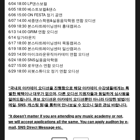
6/04 18:00 LP댄스보컬
6/05 18:00 베스트보컬&댄스
6/06 15:00 ON FESTA 정기 공연
6/07 14:00 세종댄스학원&실용음악학원 연합 오디션
6/09 18:30 본스타트레이닝센터 홍대캠퍼스
6/13 14:00 GRIM 연합 오디션
6/14 딩가라운지
6/17 18:00 본스타트레이닝센터 목동캠퍼스
6/19 18:00 본스타트레이닝센터 일산캠퍼스
6/20 14:00 마이크라운뮤직아카데미 연합 오디션
6/24 18:00 SNS실용음악학원
6/27 15:00 로우댄스 연합 오디션
6/29 18:00 피봇스튜디오 정기 연합 오디션
*국내외 아카데미 오디션을 진행함으로 해당 아카데미 수강생들에게는 특
별한 혜택이나 대우가 없으며, 다른 오디션 지원자들과 동일하게 심사됨을
알려드립니다. 큐브 오디션은 아카데미 오디션뿐만 아니라 다양한 방법(이
메일, SNS, 캐스팅 등)을 통하여 만나보실 수 있으니 많은 관심 바랍니다.
*It doesn't matter if you are attending any music academy or not,
we will accept applications all the same. You can apply auditon by e-
mail, SNS Direct Message etc.