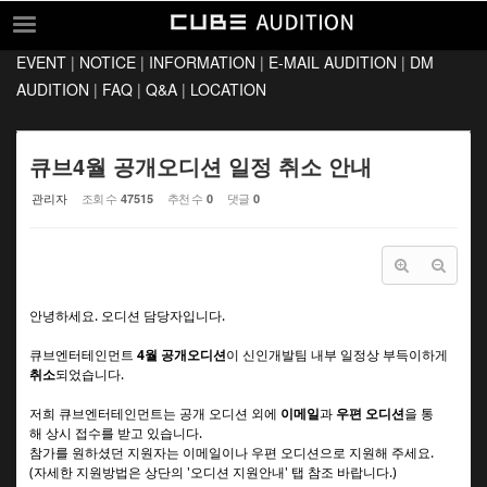
Sketchbook5, 스케치북5
Sketchbook5, 스케치북5
EVENT
|
NOTICE
|
INFORMATION
|
E-MAIL AUDITION
|
DM
EVENT
AUDITION
|
FAQ
|
Q&A
|
LOCATION
NOTICE
INFORMATION
큐브4월 공개오디션 일정 취소 안내
E-MAIL AUDITION
관리자
조회 수
추천 수
댓글
47515
0
0
DM AUDITION
FAQ
Q&A
안녕하세요. 오디션 담당자입니다.
LOCATION
큐브엔터테인먼트
4월 공개오디션
이 신인개발팀 내부 일정상
부득이하게
취소
되었습니다.
저희 큐브엔터테인먼트는 공개 오디션 외에
이메일
과
우편 오디션
을 통
해
상시 접수를 받고 있습니다.
참가를 원하셨던 지원자는 이메일이나 우편 오디션으로 지원해 주세요.
(자세한 지원방법은 상단의 '오디션 지원안내' 탭 참조 바랍니다.)