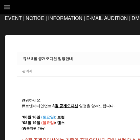
Sketchbook5, 스케치북5
Sketchbook5, 스케치북5
EVENT
|
NOTICE
|
INFORMATION
|
E-MAIL AUDITION
|
DM
EVENT
NOTICE
INFORMATION
E-MAIL AUDITION
큐브 8월 공개오디션 일정안내
DM AUDITION
관리자
FAQ
Q&A
LOCATION
안녕하세요.
큐브엔터테인먼트
8
월 공개오디션
일정을 알려드립니다.
*08월 18일
(토요일)
: 보컬
*08월 19일
(일요일)
: 댄스
(중복지원 가능)
※ 8월 공개오디션에는 기존의 공개오디션과 달리 보컬,댄스 