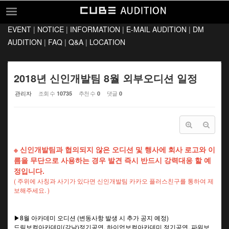
Sketchbook5, 스케치북5
Sketchbook5, 스케치북5
EVENT
|
NOTICE
|
INFORMATION
|
E-MAIL AUDITION
|
DM
EVENT
AUDITION
|
FAQ
|
Q&A
|
LOCATION
NOTICE
INFORMATION
2018년 신인개발팀 8월 외부오디션 일정
E-MAIL AUDITION
관리자
조회 수
추천 수
댓글
10735
0
0
DM AUDITION
FAQ
Q&A
※ 신인개발팀과 협의되지 않은 오디션 및 행사에 회사 로고와 이
름을 무단으로 사용하는 경우 발견 즉시 반드시 강력대응 할 예
LOCATION
정입니다.
( 주위에 사칭과 사기가 있다면 신인개발팀 카카오 플러스친구를 통하여 제
보해주세요. )
▶8월 아카데미 오디션 (변동사항 발생 시 추가 공지 예정)
드림보컬아카데미(강남)정기공연, 하이업보컬아카데미 정기공연, 파워보