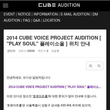
Sketchbook5, 스케치북5
Sketchbook5, 스케치북5
EVENT
|
NOTICE
|
INFORMATION
|
E-MAIL AUDITION
|
DM
EVENT
AUDITION
|
FAQ
|
Q&A
|
LOCATION
NOTICE
INFORMATION
2014 CUBE VOICE PROJECT AUDITION [
"PLAY SOUL" 플레이소울 ] 위치 안내
E-MAIL AUDITION
관리자
조회 수
추천 수
댓글
24036
0
0
DM AUDITION
FAQ
Q&A
안녕하세요. 오디션 담당자입니다.
LOCATION
2014 CUBE VOICE PROJECT AUDITION [ "PLAY SOUL" 플레이소울 ]
에 
이번 오디션 장소인 '
호원아트홀'
에 대한 문의가 많아 안내해 드립니다.
'호원아트홀'은
서울특별시 강동구 성내동 435-9
에 위치해 있으며,