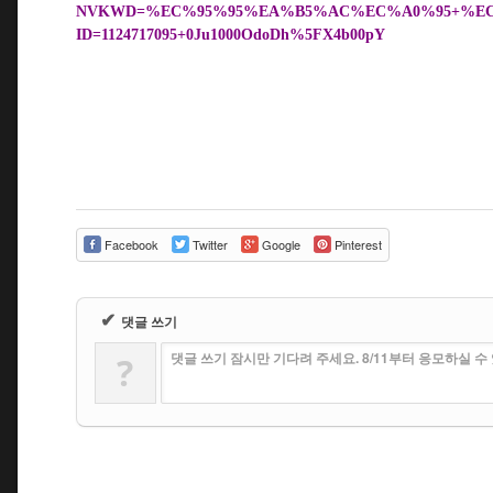
NVKWD=%EC%95%95%EA%B5%AC%EC%A0%95+%EC
ID=1124717095+0Ju1000OdoDh%5FX4b00pY
Facebook
Twitter
Google
Pinterest
✔
댓글 쓰기
댓글 쓰기 잠시만 기다려 주세요. 8/11부터 응모하실 
?