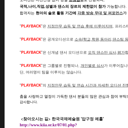
국적,나이,직업,성별과 댄스의 장르의 제한없이 참가
가능합니다.
합격자는
현아의 솔로 활동 기간에
각종 방송 무대 및 퍼포먼스
가
"
PLAYBACK
"은
지정안무 습득 및 연습 후에 이루어지며
,
프리스타
"
PLAYBACK
"은 공개오디션으로
소속(학교,학원,동아리,댄스팀 
"
PLAYBACK
"은 신개념 댄서 오디션으로
오직 댄스만 심사,평가
합
"
PLAYBACK
"은 그룹별로 진행되나,
개인별로 심사
가 이루어집니
단, 여러명이 팀을 이루지는 않습니다.
"
PLAYBACK
"의
지정안무 습득 및 연습 시간과 자세한 오디션 진
춤을 사랑하고 열정이 가득한 댄서 분들의 많은 관심과 참여 부
감사합니다.
<
찾아오시는 길
>
한국국제예술원 '
압구정 예홀'
http://www.kiia.or.kr/07/01.php?