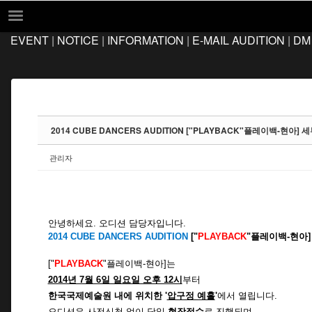
Sketchbook5, 스케치북5
Sketchbook5, 스케치북5
EVENT
|
NOTICE
|
INFORMATION
|
E-MAIL AUDITION
|
DM
EVENT
NOTICE
INFORMATION
E-MAIL AUDITION
2014 CUBE DANCERS AUDITION ["PLAYBACK"플레이백-현아] 
DM AUDITION
관리자
FAQ
Q&A
LOCATION
안녕하세요. 오디션 담당자입니다.
2014 CUBE DANCERS AUDITION
["
PLAYBACK
"플레이백-현아
["
PLAYBACK
"플레이백-현아]는
2014년 7월 6일 일요일 오후 12시
부터
한국국제예술원 내에 위치한 '
압구정 예홀
'
에서 열립니다.
오디션은 사전신청 없이 당일
현장접수
로 진행되며,