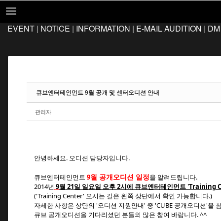
Sketchbook5, 스케치북5
Sketchbook5, 스케치북5
EVENT
|
NOTICE
|
INFORMATION
|
E-MAIL AUDITION
|
DM
EVENT
NOTICE
INFORMATION
E-MAIL AUDITION
큐브엔터테인먼트 9월 공개 및 센터오디션 안내
DM AUDITION
관리자
FAQ
Q&A
LOCATION
안녕하세요. 오디션 담당자입니다.
월 공개오디션 일정
큐브엔터테인먼트
9
을 알려드립니다.
2014년
9
월
2
1
일 일요일 오후 2시에 큐브엔터테인먼트 'Training Ce
('Training Center' 오시는 길은 왼쪽 상단에서 확인 가능합니다.)
자세한 사항은 상단의 '오디션 지원안내' 중 'CUBE 공개오디션'을
큐브 공개오디션을 기다리셨던 분들의 많은 참여 바랍니다. ^^