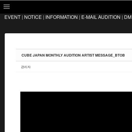
Sketchbook5, 스케치북5
Sketchbook5, 스케치북5
EVENT
|
NOTICE
|
INFORMATION
|
E-MAIL AUDITION
|
DM
EVENT
NOTICE
INFORMATION
E-MAIL AUDITION
CUBE JAPAN MONTHLY AUDITION ARTIST MESSAGE_BTOB
DM AUDITION
관리자
FAQ
Q&A
LOCATION