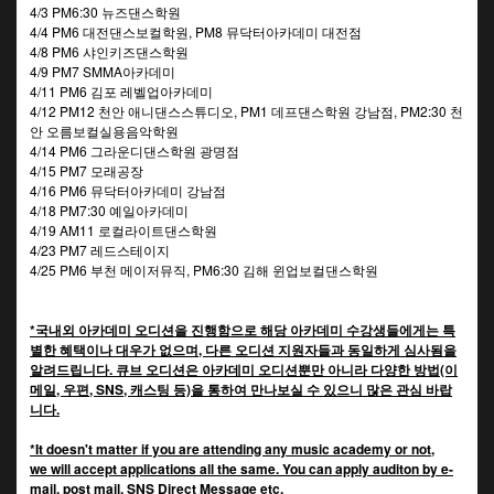
4/3 PM6:30 뉴즈댄스학원
4/4 PM6 대전댄스보컬학원, PM8 뮤닥터아카데미 대전점
4/8 PM6 샤인키즈댄스학원
4/9 PM7 SMMA아카데미
4/11 PM6 김포 레벨업아카데미
4/12 PM12 천안 애니댄스스튜디오, PM1 데프댄스학원 강남점, PM2:30 천
안 오름보컬실용음악학원
4/14 PM6 그라운디댄스학원 광명점
4/15 PM7 모래공장
4/16 PM6 뮤닥터아카데미 강남점
4/18 PM7:30 예일아카데미
4/19 AM11 로컬라이트댄스학원
4/23 PM7 레드스테이지
4/25 PM6 부천 메이저뮤직, PM6:30 김해 윈업보컬댄스학원
*국내외 아카데미 오디션을 진행함으로 해당 아카데미 수강생들에게는 특
별한 혜택이나 대우가 없으며, 다른 오디션 지원자들과 동일하게 심사됨을
알려드립니다. 큐브 오디션은 아카데미 오디션뿐만 아니라 다양한 방법(이
메일, 우편, SNS, 캐스팅 등)을 통하여 만나보실 수 있으니 많은 관심 바랍
니다.
*It doesn't matter if you are attending any music academy or not,
we will accept applications all the same. You can apply auditon by e-
mail, post mail, SNS Direct Message etc.