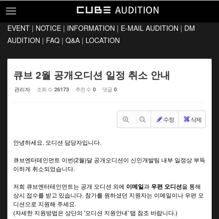
Sketchbook5, 스케치북5
Sketchbook5, 스케치북5
EVENT
|
NOTICE
|
INFORMATION
|
E-MAIL AUDITION
|
DM
EVENT
AUDITION
|
FAQ
|
Q&A
|
LOCATION
NOTICE
INFORMATION
큐브 2월 공개오디션 일정 취소 안내
E-MAIL AUDITION
관리자
조회 수
추천 수
댓글
26173
0
0
DM AUDITION
수정
삭제
FAQ
Q&A
안녕하세요. 오디션 담당자입니다.
LOCATION
큐브엔터테인먼트 이번(2월)달 공개오디션이 신인개발팀 내부 일정상
부득
이하게 취소되었습니다.
저희 큐브엔터테인먼트는 공개 오디션 외에
이메일
과
우편 오디션
을 통해
상시 접수를 받고 있습니다.
참가를 원하셨던 지원자는 이메일이나 우편 오
디션으로 지원해 주세요.
(자세한 지원방법은 상단의 '오디션 지원안내' 탭 참조 바랍니다.)