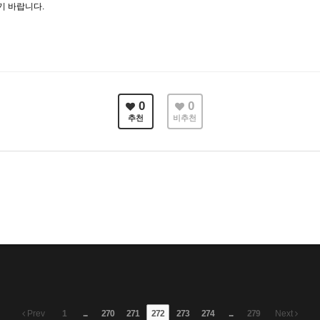
기 바랍니다.
0
0
추천
비추천
Prev
1
...
270
271
272
273
274
...
279
Next