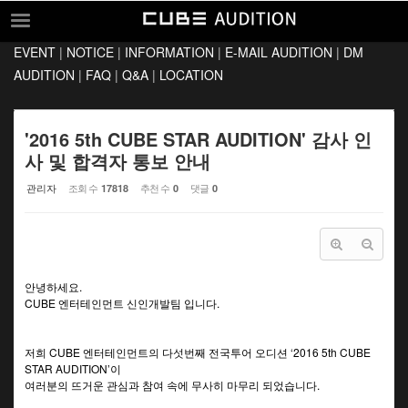
Sketchbook5, 스케치북5
Sketchbook5, 스케치북5
EVENT
|
NOTICE
|
INFORMATION
|
E-MAIL AUDITION
|
DM
EVENT
AUDITION
|
FAQ
|
Q&A
|
LOCATION
NOTICE
INFORMATION
'2016 5th CUBE STAR AUDITION' 감사 인
사 및 합격자 통보 안내
E-MAIL AUDITION
관리자
조회 수
추천 수
댓글
17818
0
0
DM AUDITION
FAQ
Q&A
안녕하세요.
LOCATION
CUBE 엔터테인먼트 신인개발팀 입니다.
저희 CUBE 엔터테인먼트의 다섯번째 전국투어 오디션 ‘2016 5th CUBE
STAR AUDITION’이
여러분의 뜨거운 관심과 참여 속에 무사히 마무리 되었습니다.