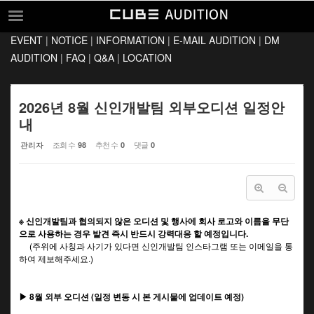
Sketchbook5, 스케치북5
Sketchbook5, 스케치북5
EVENT
|
NOTICE
|
INFORMATION
|
E-MAIL AUDITION
|
DM
EVENT
AUDITION
|
FAQ
|
Q&A
|
LOCATION
NOTICE
INFORMATION
2026년 8월 신인개발팀 외부오디션 일정안
내
E-MAIL AUDITION
관리자
조회 수
추천 수
댓글
98
0
0
DM AUDITION
FAQ
Q&A
※ 신인개발팀과 협의되지 않은 오디션 및 행사에 회사 로고와 이름을 무단
LOCATION
으로 사용하는 경우 발견 즉시 반드시 강력대응 할 예정입니다.
(주위에 사칭과 사기가 있다면 신인개발팀 인스타그램 또는 이메일을 통
하여 제보해주세요.)
▶ 8월 외부 오디션 (일정 변동 시 본 게시물에 업데이트 예정)