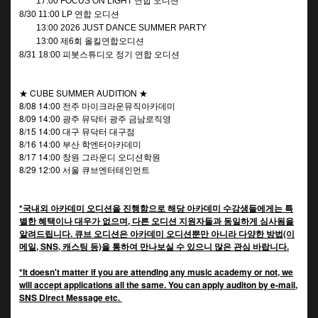
17:00 FOCUS ON LIGHT 연합 오디션
8/30 11:00 LP 연합 오디션
13:00 2026 JUST DANCE SUMMER PARTY
13:00 제6회 올킬연합오디션
8/31 18:00 피봇스튜디오 정기 연합 오디션
★ CUBE SUMMER AUDITION ★
8/08 14:00 전주 마이크라운뮤직아카데미
8/09 14:00 광주 뮤닥터 광주 금남로직영
8/15 14:00 대구 뮤닥터 대구점
8/16 14:00 부산 학엔터아카데미
8/17 14:00 창원 그라운디 오디션학원
8/29 12:00 서울 큐브엔터테인먼트
*국내외 아카데미 오디션을 진행함으로 해당 아카데미 수강생들에게는 특
별한 혜택이나 대우가 없으며, 다른 오디션 지원자들과 동일하게 심사됨을
알려드립니다. 큐브 오디션은 아카데미 오디션뿐만 아니라 다양한 방법(이
메일, SNS, 캐스팅 등)을 통하여 만나보실 수 있으니 많은 관심 바랍니다.
*It doesn't matter if you are attending any music academy or not, we
will accept applications all the same. You can apply auditon by e-mail,
SNS Direct Message etc.