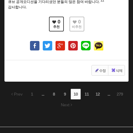
큐브 공개오디션을 기다리셨던 분들의 많은 참여 바랍니다. ^^
감사합니다.
0
0
추천
비추천
수정
삭제
Prev
1
...
8
9
10
11
12
...
279
Next