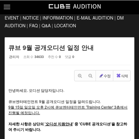
Sketchbook5, 스케치북5
Sketchbook5, 스케치북5
EVENT
|
NOTICE
|
INFORMATION
|
E-MAIL AUDITION
|
DM
EVENT
AUDITION
|
FAQ
|
Q&A
|
LOCATION
NOTICE
INFORMATION
큐브 9월 공개오디션 일정 안내
E-MAIL AUDITION
관리자
조회 수
추천 수
댓글
34633
0
0
DM AUDITION
수정
삭제
FAQ
Q&A
안녕하세요. 오디션 담당자입니다.
LOCATION
큐브엔터테인먼트 9월 공개오디션 일정을 알려드립니다.
9월 15일 일요일 오후 2시에 큐브엔터테인먼트 'Training Center' 3층에서
진행될 예정입니다.
자세한 사항은 상단의
'오디션 지원안내
' 중 'CUBE 공개오디션'을 참고하
여 주시기 바랍니다.