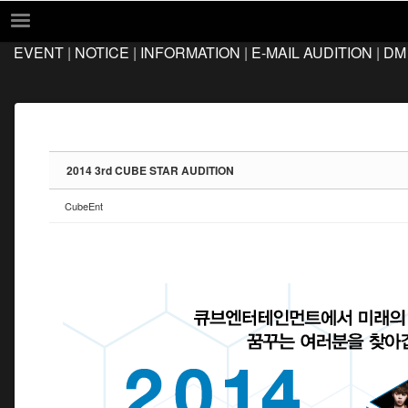
Sketchbook5, 스케치북5
Sketchbook5, 스케치북5
EVENT
|
NOTICE
|
INFORMATION
|
E-MAIL AUDITION
|
DM
EVENT
NOTICE
INFORMATION
E-MAIL AUDITION
2014 3rd CUBE STAR AUDITION
DM AUDITION
CubeEnt
FAQ
Q&A
LOCATION