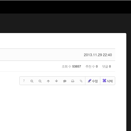
2013.11.29 22:40
조회 수
추천 수
댓글
53857
0
0
?
수정
삭제