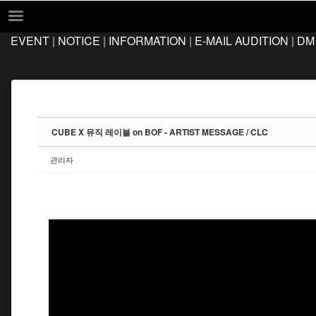
Sketchbook5, 스케치북5
Sketchbook5, 스케치북5
EVENT
|
NOTICE
|
INFORMATION
|
E-MAIL AUDITION
|
DM
EVENT
NOTICE
INFORMATION
E-MAIL AUDITION
CUBE X 뮤직 레이블 on BOF - ARTIST MESSAGE / CLC
DM AUDITION
관리자
FAQ
Q&A
LOCATION