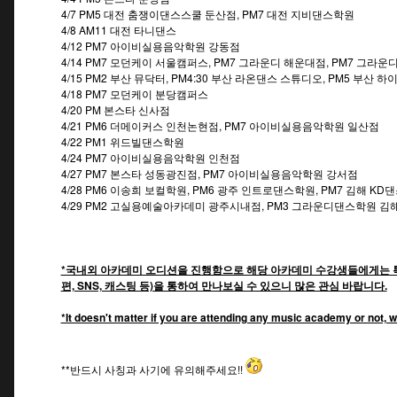
4/7 PM5 대전 춤쟁이댄스스쿨 둔산점, PM7 대전 지비댄스학원
4/8 AM11 대전 타니댄스
4/12 PM7 아이비실용음악학원 강동점
4/14 PM7 모던케이 서울캠퍼스, PM7 그라운디 해운대점, PM7 그라
4/15 PM2 부산 뮤닥터, PM4:30 부산 라온댄스 스튜디오, PM5 부산 하
4/18 PM7 모던케이 분당캠퍼스
4/20 PM 본스타 신사점
4/21 PM6 더메이커스 인천논현점, PM7 아이비실용음악학원 일산점
4/22 PM1 위드빌댄스학원
4/24 PM7 아이비실용음악학원 인천점
4/27 PM7 본스타 성동광진점, PM7 아이비실용음악학원 강서점
4/28 PM6 이송희 보컬학원, PM6 광주 인트로댄스학원, PM7 김해 KD
4/29 PM2 고실용예술아카데미 광주시내점, PM3 그라운디댄스학원 김
*국내외 아카데미 오디션을 진행함으로 해당 아카데미 수강생들에게는 특
편, SNS, 캐스팅 등)을 통하여 만나보실 수 있으니 많은 관심 바랍니다.
*It doesn't matter if you are attending any music academy or not, w
**반드시 사칭과 사기에 유의해주세요!!