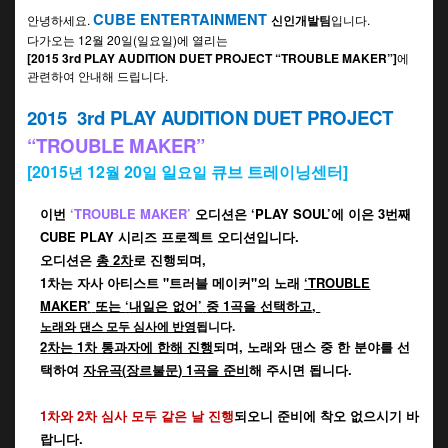
CUBE ENTERTAINMENT
안녕하세요
.
신인개발팀
입니다
.
다가오는
12
월
20
일
(
일요일
)
에 열리는
[2015 3
rd
PLAY AUDITION DUET PROJECT “TROUBLE MAKER”]
에
관련하여 안내해 드립니다
.
2015 3
rd
PLAY AUDITION DUET PROJECT
“TROUBLE MAKER”
[2015
12
20
일
큐브 트레이닝센터
]
년
월
일
요일
이번
‘TROUBLE MAKER’
오디션은
‘PLAY SOUL’
에 이은
3
번째
CUBE PLAY
시리즈 프로젝트 오디션입니다
.
오디션은
총
2
차
로 진행되며
,
1
차는 자사 아티스트 "
트러블 메이커"
의 노래
‘TROUBLE
MAKER’
또는
‘
내일은 없어
’
중
1
곡을 선택하고
,
노래와 댄스 모두 심사에 반영
됩니다.
2
차는
1
차 통과자에 한해 진행
되며
,
노래와 댄스 중 한 분야를 선
택하여
자유곡
(
장르불문
) 1
곡을 준비
해 주시면 됩니다
.
1
차와
2
차 심사 모두 같은 날 진행
되오니 준비에 착오 없으시기 바
랍니다
.