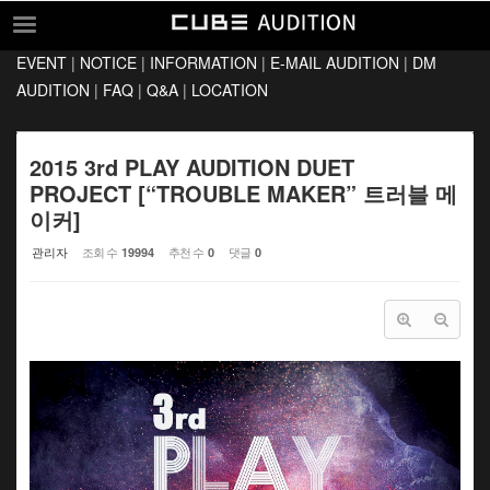
Sketchbook5, 스케치북5
Sketchbook5, 스케치북5
EVENT
|
NOTICE
|
INFORMATION
|
E-MAIL AUDITION
|
DM
EVENT
AUDITION
|
FAQ
|
Q&A
|
LOCATION
NOTICE
INFORMATION
2015 3rd PLAY AUDITION DUET
PROJECT [“TROUBLE MAKER” 트러블 메
E-MAIL AUDITION
이커]
DM AUDITION
관리자
조회 수
추천 수
댓글
19994
0
0
FAQ
Q&A
LOCATION