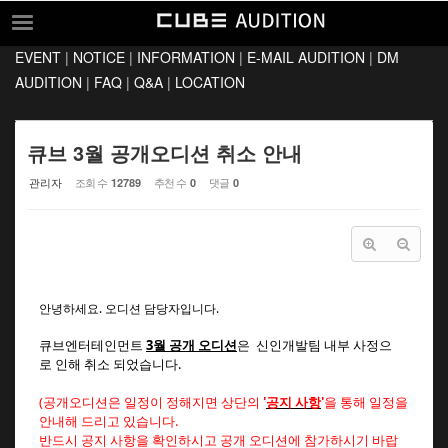
Sketchbook5, 스케치북5
Sketchbook5, 스케치북5
EVENT
|
NOTICE
|
INFORMATION
|
E-MAIL AUDITION
|
DM
EVENT
AUDITION
|
FAQ
|
Q&A
|
LOCATION
NOTICE
INFORMATION
큐브 3월 공개오디션 취소 안내
E-MAIL AUDITION
관리자
조회 수
추천 수
댓글
12789
0
0
DM AUDITION
FAQ
Q&A
안녕하세요. 오디션 담당자입니다.
LOCATION
큐브엔터테인먼트
3
월 공개 오디션
은
신인개발팀 내부 사정으
로
인해 취소
되었습니다.
(공개오디션은 일정이 정해지면 상단의
'
공지 사항
'
을 통해 일정을
안내해 드리고 있습니다.
반드시 공지 사항을 확인하시고 공개 오디션에 참가하시기 바랍