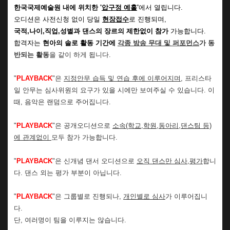
한국국제예술원 내에 위치한 '
압구정 예홀
'
에서 열립니다.
오디션은 사전신청 없이 당일
현장접수
로 진행되며,
국적,나이,직업,성별과 댄스의 장르의 제한없이 참가
가능합니다.
합격자는
현아의 솔로 활동 기간에
각종 방송 무대 및 퍼포먼스
가 동
반되는 활동
을 같이 하게 됩니다.
"
PLAYBACK
"은
지정안무 습득 및 연습 후에 이루어지며
,
프리스타
일 안무는 심사위원의 요구가 있을 시에만 보여주실 수 있습니다.
이
때, 음악은 랜덤으로 주어집니다.
"
PLAYBACK
"은 공개오디션으로
소속(학교,학원,동아리,댄스팀 등)
에 관계없이
모두 참가 가능합니다.
"
PLAYBACK
"은 신개념 댄서 오디션으로
오직 댄스만 심사,평가
합니
다. 댄스 외는 평가 부분이 아닙니다.
"
PLAYBACK
"은 그룹별로 진행되나,
개인별로 심사
가 이루어집니
다.
단, 여러명이 팀을 이루지는 않습니다.