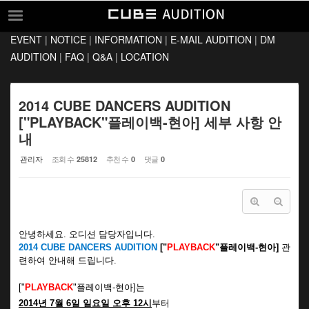
Sketchbook5, 스케치북5
Sketchbook5, 스케치북5
EVENT
|
NOTICE
|
INFORMATION
|
E-MAIL AUDITION
|
DM
EVENT
AUDITION
|
FAQ
|
Q&A
|
LOCATION
NOTICE
INFORMATION
2014 CUBE DANCERS AUDITION
["PLAYBACK"플레이백-현아] 세부 사항 안
E-MAIL AUDITION
내
DM AUDITION
관리자
조회 수
추천 수
댓글
25812
0
0
FAQ
Q&A
LOCATION
안녕하세요. 오디션 담당자입니다.
2014 CUBE DANCERS AUDITION
["
PLAYBACK
"플레이백-현아]
관
련하여 안내해 드립니다.
["
PLAYBACK
"플레이백-현아]는
2014년 7월 6일 일요일 오후 12시
부터