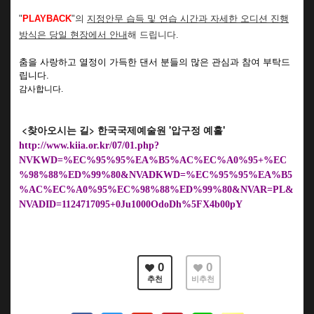
"
PLAYBACK
"의
지정안무 습득 및 연습 시간과 자세한 오디션 진행
방식은 당일 현장에서 안내
해 드립니다.
춤을 사랑하고 열정이 가득한 댄서 분들의 많은 관심과 참여 부탁드
립니다.
감사합니다.
<
찾아오시는 길
>
한국국제예술원 '
압구정 예홀'
http://www.kiia.or.kr/07/01.php?
NVKWD=%EC%95%95%EA%B5%AC%EC%A0%95+%EC
%98%88%ED%99%80&NVADKWD=%EC%95%95%EA%B5
%AC%EC%A0%95%EC%98%88%ED%99%80&NVAR=PL&
NVADID=1124717095+0Ju1000OdoDh%5FX4b00pY
0
0
추천
비추천