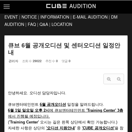
Sketchbook5, 스케치북5
Sketchbook5, 스케치북5
EVENT
|
NOTICE
|
INFORMATION
|
E-MAIL AUDITION
|
DM
EVENT
AUDITION
|
FAQ
|
Q&A
|
LOCATION
NOTICE
INFORMATION
큐브 6월 공개오디션 및 센터오디션 일정안
내
E-MAIL AUDITION
관리자
조회 수
추천 수
댓글
29022
0
0
DM AUDITION
FAQ
Q&A
안
녕하세요. 오디션 담당자입니다.
LOCATION
큐브엔터테인먼트
6월 공개오디션
일정을 알려드립니다.
6월 1일 일요일 오후 2시
에 큐브엔터테인먼트
'Training Center' 3층
에서 진행될 예정입니다.
(
'Training Center'
오시는 길은 왼쪽 상단에서 확인 가능합니다.
)
자세한 사항은 상단의
'오디션 지원안내
'
중
'CUBE 공개오디션'
을 참