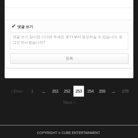
✔
댓글 쓰기
댓글 쓰기 잠시만 기다려 주세요. 8/11부터 응모하실 수 있습니다. 로
그인 하시겠습니까?
Prev
1
...
251
252
253
254
255
...
279
Next
COPYRIGHT © CUBE ENTERTAINMENT