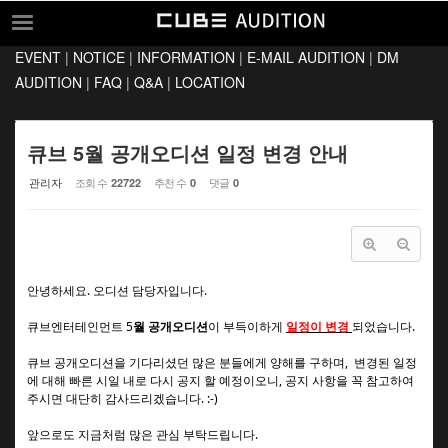
Sketchbook5, 스케치북5
Sketchbook5, 스케치북5
EVENT
|
NOTICE
|
INFORMATION
|
E-MAIL AUDITION
|
DM
EVENT
AUDITION
|
FAQ
|
Q&A
|
LOCATION
NOTICE
INFORMATION
큐브 5월 공개오디션 일정 변경 안내
E-MAIL AUDITION
관리자
조회 수
추천 수
댓글
22722
0
0
DM AUDITION
FAQ
Q&A
안녕하세요. 오디션 담당자입니다.
LOCATION
큐브엔터테인먼트 5
월 공개오디션
이
부득이하게
일정이 변경
되었습니다.
큐브 공개오디션을 기다리셨던 많은 분들에게 양해를 구하며, 변경된 일정
에 대해 빠른 시일 내로 다시 공지 할 예정이오니, 공지 사항을 꼭 참고하여
주시면 대단히 감사드리겠습니다. :-)
앞으로도 지금처럼 많은 관심 부탁드립니다.