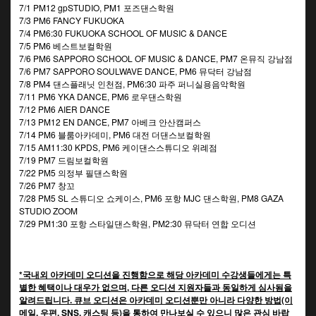
7/1 PM12 gpSTUDIO, PM1 포즈댄스학원
7/3 PM6 FANCY FUKUOKA
7/4 PM6:30 FUKUOKA SCHOOL OF MUSIC & DANCE
7/5 PM6 베스트보컬학원
7/6 PM6 SAPPORO SCHOOL OF MUSIC & DANCE, PM7 온뮤직 강남점
7/6 PM7 SAPPORO SOULWAVE DANCE, PM6 뮤닥터 강남점
7/8 PM4 댄스플래닛 인천점, PM6:30 파주 퍼니실용음악학원
7/11 PM6 YKA DANCE, PM6 로우댄스학원
7/12 PM6 AIER DANCE
7/13 PM12 EN DANCE, PM7 아베크 안산캠퍼스
7/14 PM6 블룸아카데미, PM6 대전 더댄스보컬학원
7/15 AM11:30 KPDS, PM6 케이댄스스튜디오 위례점
7/19 PM7 드림보컬학원
7/22 PM5 의정부 필댄스학원
7/26 PM7 창꼬
7/28 PM5 SL 스튜디오 쇼케이스, PM6 포항 MJC 댄스학원, PM8 GAZA
STUDIO ZOOM
7/29 PM1:30 포항 스타일댄스학원, PM2:30 뮤닥터 연합 오디션
*국내외 아카데미 오디션을 진행함으로 해당 아카데미 수강생들에게는 특
별한 혜택이나 대우가 없으며, 다른 오디션 지원자들과 동일하게 심사됨을
알려드립니다. 큐브 오디션은 아카데미 오디션뿐만 아니라 다양한 방법(이
메일, 우편, SNS, 캐스팅 등)을 통하여 만나보실 수 있으니 많은 관심 바랍