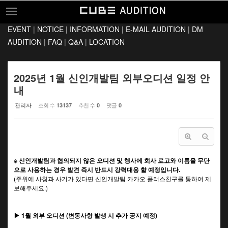
Sketchbook5, 스케치북5
Sketchbook5, 스케치북5
EVENT
|
NOTICE
|
INFORMATION
|
E-MAIL AUDITION
|
DM
EVENT
AUDITION
|
FAQ
|
Q&A
|
LOCATION
NOTICE
INFORMATION
2025년 1월 신인개발팀 외부오디션 일정 안
내
E-MAIL AUDITION
관리자
조회 수
추천 수
댓글
13137
0
0
DM AUDITION
FAQ
Q&A
※ 신인개발팀과 협의되지 않은 오디션 및 행사에 회사 로고와 이름을 무단
LOCATION
으로 사용하는 경우 발견 즉시 반드시 강력대응 할 예정입니다.
(주위에 사칭과 사기가 있다면 신인개발팀 카카오 플러스친구를 통하여 제
보해주세요.)
▶ 1월 외부 오디션 (변동사항 발생 시 추가 공지 예정)