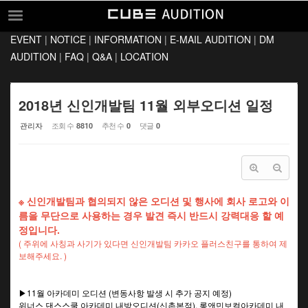
Sketchbook5, 스케치북5
Sketchbook5, 스케치북5
EVENT
|
NOTICE
|
INFORMATION
|
E-MAIL AUDITION
|
DM
EVENT
AUDITION
|
FAQ
|
Q&A
|
LOCATION
NOTICE
INFORMATION
2018년 신인개발팀 11월 외부오디션 일정
E-MAIL AUDITION
관리자
조회 수
추천 수
댓글
8810
0
0
DM AUDITION
FAQ
Q&A
※ 신인개발팀과 협의되지 않은 오디션 및 행사에 회사 로고와 이
름을 무단으로 사용하는 경우 발견 즉시 반드시 강력대응 할 예
LOCATION
정입니다.
( 주위에 사칭과 사기가 있다면 신인개발팀 카카오 플러스친구를 통하여 제
보해주세요. )
▶11월 아카데미 오디션 (변동사항 발생 시 추가 공지 예정)
위너스 댄스스쿨 아카데미 내방오디션(신촌본점), 롱앤민보컬아카데미 내