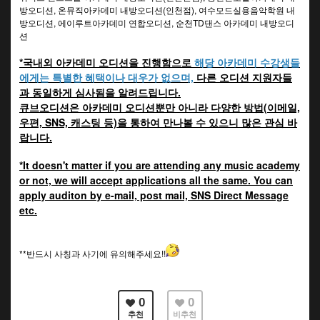
방오디션, 온뮤직아카데미 내방오디션(인천점), 여수모드실용음악학원 내
방오디션, 에이루트아카데미 연합오디션, 순천TD댄스 아카데미 내방오디
션
*국내외 아카데미 오디션을 진행함으로
해당 아카데미 수강생들
에게는 특별한 혜택이나 대우가 없으며,
다른 오디션 지원자들
과 동일하게 심사됨을 알려드립니다.
큐브오디션은 아카데미 오디션뿐만 아니라 다양한 방법(이메일,
우편, SNS, 캐스팅 등)을 통하여 만나볼 수 있으니 많은 관심 바
랍니다.
*It doesn't matter if you are attending any music academy
or not, we will accept applications all the same. You can
apply auditon by e-mail, post mail, SNS Direct Message
etc.
**반드시 사칭과 사기에 유의해주세요!!
0
0
추천
비추천