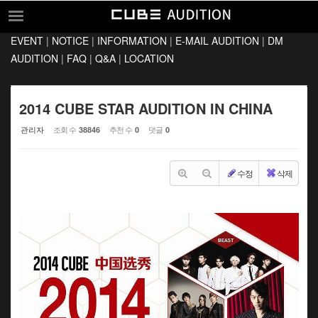
Sketchbook5, 스케치북5
Sketchbook5, 스케치북5
EVENT
|
NOTICE
|
INFORMATION
|
E-MAIL AUDITION
|
DM
EVENT
AUDITION
|
FAQ
|
Q&A
|
LOCATION
NOTICE
INFORMATION
2014 CUBE STAR AUDITION IN CHINA
E-MAIL AUDITION
관리자
조회 수
추천 수
댓글
38846
0
0
DM AUDITION
수정
삭제
FAQ
Q&A
LOCATION