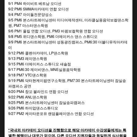
9/1 PM4 하이비트 베트남 오디션
9/2 PM6 SMMA아카데미 연합 오디션
9/4 PM7 아이돌전문양성소
9/5 PM6 본스타트레이닝센터 미디어제작센터, 미라클실용음악보컬댄스학
원, PM7 마스터댄스학원
9/6 PM1 올킬 연합 오디션, PM3 바뀜보컬학원 연합 오디션
9/8 PM5 위디댄스학원, PM6 더메이커스 댄스 스튜디오
9/9 PM6 본스타트레이닝센터 성동광진캠퍼스, PM6:30 더블디뮤직아카데
미
9/12 PM6 콜펜아카데미, LP댄스학원
9/13 PM3 레이댄스학원
9/15 PM6 더메이커스 스튜디오 새솔점
9/17 PM6:30 제이비댄스, MNE실용음악학원
9/18 PM7 VTC댄스학원
9/19 PM6 닥터현케이팝연구소학원, PM7:30 본스타트레이닝센터 잠실송
파캠퍼스 공연
9/20 PM4 창꼬 블라인드 연합 오디션
9/22 PM6 ANL댄스학원
9/25 PM5 본스타트레이닝센터 잠실송파캠퍼스
9/26 PM6 하이업댄스스튜디오
9/27 PM2 케이타운포유 랜덤플레이댄스 연합 오디션
*국내외 아카데미 오디션을 진행함으로 해당 아카데미 수강생들에게는 특
별한 혜택이나 대우가 없으며, 다른 오디션 지원자들과 동일하게 심사됨을