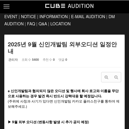
Sketchbook5, 스케치북5
Sketchbook5, 스케치북5
EVENT
|
NOTICE
|
INFORMATION
|
E-MAIL AUDITION
|
DM
EVENT
AUDITION
|
FAQ
|
Q&A
|
LOCATION
NOTICE
INFORMATION
2025년 9월 신인개발팀 외부오디션 일정안
내
E-MAIL AUDITION
관리자
조회 수
추천 수
댓글
5400
0
0
DM AUDITION
FAQ
Q&A
※ 신인개발팀과 협의되지 않은 오디션 및 행사에 회사 로고와 이름을 무단
LOCATION
으로 사용하는 경우 발견 즉시 반드시 강력대응 할 예정입니다.
(주위에 사칭과 사기가 있다면 신인개발팀 카카오 플러스친구를 통하여 제
보해주세요.)
▶ 9월 외부 오디션 (변동사항 발생 시 추가 공지 예정)