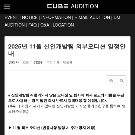
Sketchbook5, 스케치북5
Sketchbook5, 스케치북5
EVENT
|
NOTICE
|
INFORMATION
|
E-MAIL AUDITION
|
DM
EVENT
AUDITION
|
FAQ
|
Q&A
|
LOCATION
NOTICE
INFORMATION
2025년 11월 신인개발팀 외부오디션 일정안
내
E-MAIL AUDITION
관리자
조회 수
추천 수
댓글
53289
0
0
DM AUDITION
FAQ
Q&A
※ 신인개발팀과 협의되지 않은 오디션 및 행사에 회사 로고와 이름을 무단
LOCATION
으로 사용하는 경우 발견 즉시 반드시 강력대응 할 예정입니다.
(주위에 사칭과 사기가 있다면 신인개발팀 카카오 플러스친구를 통하여 제
보해주세요.)
▶ 11월 외부 오디션 (변동사항 발생 시 추가 공지 예정)