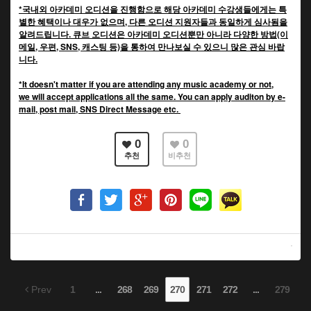
*국내외 아카데미 오디션을 진행함으로 해당 아카데미 수강생들에게는 특
별한 혜택이나 대우가 없으며, 다른 오디션 지원자들과 동일하게 심사됨을
알려드립니다. 큐브 오디션은 아카데미 오디션뿐만 아니라 다양한 방법(이
메일, 우편, SNS, 캐스팅 등)을 통하여 만나보실 수 있으니 많은 관심 바랍
니다.
*It doesn't matter if you are attending any music academy or not,
we will accept applications all the same. You can apply auditon by e-
mail, post mail, SNS Direct Message etc.
0
0
추천
비추천
Prev
1
...
268
269
270
271
272
...
279