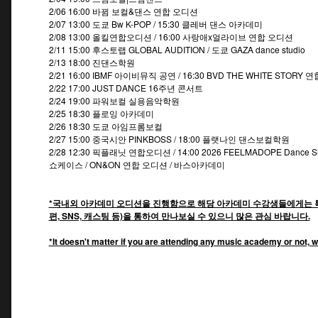
2/06 16:00 바뀜 보컬&댄스 연합 오디션
2/07 13:00 도쿄 Bw K-POP / 15:30 클레버 댄스 아카데미
2/08 13:00 올킬연합오디션 / 16:00 사랑애x얼라이브 연합 오디션
2/11 15:00 후스토랩 GLOBAL AUDITION / 도쿄 GAZA dance studio
2/13 18:00 진댄스학원
2/21 16:00 IBMF 아이비뮤직 공연 / 16:30 BVD THE WHITE STO
2/22 17:00 JUST DANCE 16주년 콘서트
2/24 19:00 파워보컬 실용음악학원
2/25 18:30 플로잉 아카데미
2/26 18:30 도쿄 아임프롬보컬
2/27 15:00 중국시안 PINKBOSS / 18:00 플랫나인 댄스보컬학원
2/28 12:30 픽플래닛 연합오디션 / 14:00
2026 FEELMADOPE Dance 
쇼케이스 / ON&ON 연합 오디션 / 바스아카데미
*국내외 아카데미 오디션을 진행함으로 해당 아카데미 수강생들에게는 특
편, SNS, 캐스팅 등)을 통하여 만나보실 수 있으니 많은 관심 바랍니다.
*It doesn't matter if you are attending any music academy or not, w