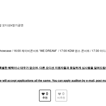
RY 연합 오디션x정기공연
Showcase / 16:00 제이비콘서트 “WE DREAM" /
17:00 KDM 댄스 콘서트 / 17:30
미디시
별한 혜택이나 대우가 없으며, 다른 오디션 지원자들과 동일하게 심사됨을 알려드립니
e will accept applications all the same. You can apply auditon by e-mail, post 
0
0
추천
비추천