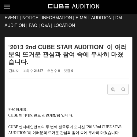
Sketchbook5, 스케치북5
Sketchbook5, 스케치북5
EVENT
|
NOTICE
|
INFORMATION
|
E-MAIL AUDITION
|
DM
EVENT
AUDITION
|
FAQ
|
Q&A
|
LOCATION
NOTICE
INFORMATION
‘2013 2nd CUBE STAR AUDITION’ 이 여러
분의 뜨거운 관심과 참여 속에 무사히 마쳤
E-MAIL AUDITION
습니다.
DM AUDITION
관리자
조회 수
추천 수
댓글
24647
0
0
FAQ
Q&A
LOCATION
안녕하세요
.
엔터테인먼트 신인개발팀 입니다
CUBE
.
엔터테인먼트의 두 번째 전국투어 오디션
CUBE
‘2013 2nd CUBE STAR
이 여러분의 뜨거운 관심과 참여 속에 무사히 마쳤습니다
AUDITION’
.