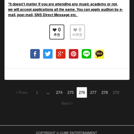
*It doesn't matter if you are attending any music academy or not,
we will accept applications all the same. You can apply auditon by e-
mail, post mail, SNS Direct Message etc.
0
0
추천
비추천
Prev
1
...
274
275
276
277
278
279
Next
COPYRIGHT © CUBE ENTERTAINMENT