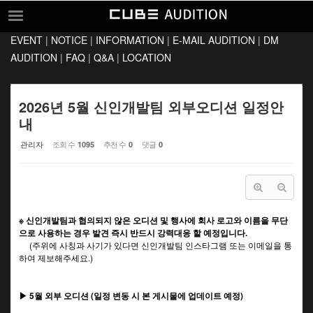
Sketchbook5, 스케치북5
Sketchbook5, 스케치북5
EVENT
|
NOTICE
|
INFORMATION
|
E-MAIL AUDITION
|
DM
EVENT
AUDITION
|
FAQ
|
Q&A
|
LOCATION
NOTICE
INFORMATION
2026년 5월 신인개발팀 외부오디션 일정안
내
E-MAIL AUDITION
관리자
조회 수
추천 수
댓글
1095
0
0
DM AUDITION
FAQ
Q&A
※ 신인개발팀과 협의되지 않은 오디션 및 행사에 회사 로고와 이름을 무단
LOCATION
으로 사용하는 경우 발견 즉시 반드시 강력대응 할 예정입니다.
(주위에 사칭과 사기가 있다면 신인개발팀 인스타그램 또는 이메일을 통
하여 제보해주세요.)
▶ 5월 외부 오디션 (일정 변동 시 본 게시물에 업데이트 예정)