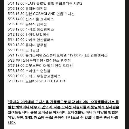
5/01 18:00 FLAT9 글로벌 팝업 연합오디션 시즌2
5/02 18:00 뮤닥터 대전점
5/03 16:30 일본 COSMOLAND 연합 오디션
5/05 14:00 킨즈서울 쇼케이스
5/06 18:30 온뮤직 강북점
5/08 19:00 아베크 잠실캠퍼스
5/12 19:00 하이업보컬학원
5/14 19:00 아베크 안산캠퍼스
5/19 18:30 뮤닥터 광주점
5/20 19:00 모래공장
5/21 17:00 플라스틱댄스스튜디오학원 / 19:00 아베크 인천캠퍼스
5/23 퍼니실용음악학원 / 조이댄스 광주점
5/27 18:00 피봇스튜디오 정기 연합 오디션
5/28 18:00 조이댄스 순천점
5/29 19:00 아베크 수원광고캠퍼스
5/30 17:00 모던K 2026 A.G.P PART.1
*국내외 아카데미 오디션을 진행함으로 해당 아카데미 수강생들에게는 특
별한 혜택이나 대우가 없으며, 다른 오디션 지원자들과 동일하게 심사됨을
알려드립니다. 큐브 오디션은 아카데미 오디션뿐만 아니라 다양한 방법(이
메일, 우편, SNS, 캐스팅 등)을 통하여 만나보실 수 있으니 많은 관심 바랍
니다.