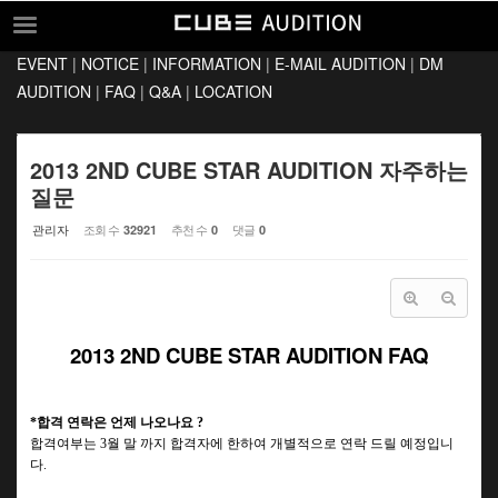
Sketchbook5, 스케치북5
Sketchbook5, 스케치북5
EVENT
|
NOTICE
|
INFORMATION
|
E-MAIL AUDITION
|
DM
EVENT
AUDITION
|
FAQ
|
Q&A
|
LOCATION
NOTICE
INFORMATION
2013 2ND CUBE STAR AUDITION 자주하는
질문
E-MAIL AUDITION
관리자
조회 수
추천 수
댓글
32921
0
0
DM AUDITION
FAQ
Q&A
2013 2ND CUBE STAR AUDITION FAQ
LOCATION
*
합격 연락은 언제 나오나요
?
합격여부는
3
월 말 까지 합격자에 한하여 개별적으로 연락 드릴 예정입니
다.