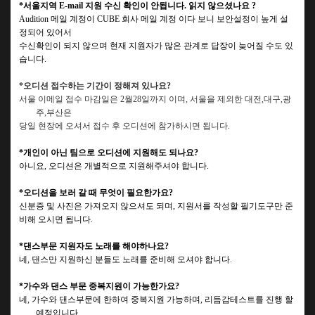
*
서울지역
E-mail
지원 수신 확인이 안됩니다
.
읽지 않으셨나요
?
Audition
메일 계정이
CUBE
회사 메일 계정 이다 보니 보안설정이 높게 설
정되어 있어서
수신확인이 되지 않으며 현재 지원자가 많은 관계로 답장이 늦어질 수도 있
습니다
.
*
오디션 접수하는 기간이 정해져 있나요
?
서울 이메일 접수 마감일은
2
월
28
일까지 이며
, 서울을 제외한
대전
,
대구
,
광
주
,
부산은
당일 현장에 오셔서
접수 후 오디션에 참가하시면 됩니다
.
*
개인이 아닌 팀으로 오디션에 지원해도 되나요
?
아니요, 오디션은 개별적으로 지원해주셔야 합니다
.
*
오디션을 보러 갈 때 무엇이 필요한가요
?
신분증 및 사진은 가져오지 않으셔도 되며, 지원서를 작성할 필기도구만 준
비해 오시면 됩니다.
*
댄스부문 지원자도 노래를 해야하나요
?
네
,
댄스만 지원하신 분들도 노래를 준비해 오셔야 합니다
.
*
가수와 댄스 부문 중복지원이 가능한가요
?
네
,
가수와 댄스부문에 한하여 중복지원 가능하며
,
리듬감테스트를 진행 할
예정입니다
.