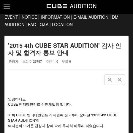
Sketchbook5, 스케치북5
Sketchbook5, 스케치북5
EVENT
|
NOTICE
|
INFORMATION
|
E-MAIL AUDITION
|
DM
EVENT
AUDITION
|
FAQ
|
Q&A
|
LOCATION
NOTICE
INFORMATION
'2015 4th CUBE STAR AUDITION' 감사 인
사 및 합격자 통보 안내
E-MAIL AUDITION
관리자
조회 수
추천 수
댓글
25787
0
0
DM AUDITION
FAQ
Q&A
LOCATION
안녕하세요.
CUBE 엔터테인먼트 신인개발팀 입니다.
저희 CUBE 엔터테인먼트의 네번째 전국투어 오디션 ‘2015 4th CUBE
STAR AUDITION’이
여러분의 뜨거운 관심과 참여 속에 무사히 마무리 되었습니다.