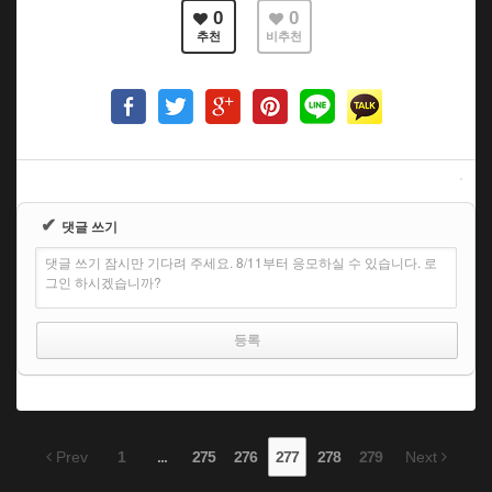
0
0
추천
비추천
✔
댓글 쓰기
댓글 쓰기 잠시만 기다려 주세요. 8/11부터 응모하실 수 있습니다. 로
그인 하시겠습니까?
Prev
1
...
275
276
277
278
279
Next