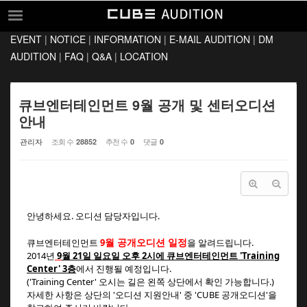
Sketchbook5, 스케치북5
Sketchbook5, 스케치북5
EVENT
|
NOTICE
|
INFORMATION
|
E-MAIL AUDITION
|
DM
EVENT
AUDITION
|
FAQ
|
Q&A
|
LOCATION
NOTICE
INFORMATION
큐브엔터테인먼트 9월 공개 및 센터오디션
안내
E-MAIL AUDITION
관리자
조회 수
추천 수
댓글
28852
0
0
DM AUDITION
FAQ
Q&A
안녕하세요. 오디션 담당자입니다.
LOCATION
월 공개오디션 일정
큐브엔터테인먼트
9
을 알려드립니다.
2014년
9
월
2
1
일 일요일 오후 2시에 큐브엔터테인먼트 'Training
Center' 3층
에서 진행될 예정입니다.
('Training Center' 오시는 길은 왼쪽 상단에서 확인 가능합니다.)
자세한 사항은 상단의 '오디션 지원안내' 중 'CUBE 공개오디션'을