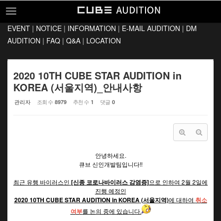
Sketchbook5, 스케치북5
Sketchbook5, 스케치북5
EVENT
|
NOTICE
|
INFORMATION
|
E-MAIL AUDITION
|
DM
EVENT
AUDITION
|
FAQ
|
Q&A
|
LOCATION
NOTICE
INFORMATION
2020 10TH CUBE STAR AUDITION in
KOREA (서울지역)_안내사항
E-MAIL AUDITION
관리자
조회 수
추천 수
댓글
8979
1
0
DM AUDITION
FAQ
Q&A
안녕하세요.
LOCATION
큐브 신인개발팀입니다!!
최근 유행 바이러스인
[신종 코로나바이러스 감염증]
으로 인하여 2월 2일에
진행 예정인
2020 10TH CUBE STAR AUDITION in KOREA
(서울지역)
에 대하여
취소
여부
를 논의 중에 있습니다.