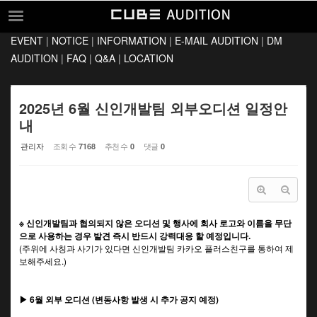
Sketchbook5, 스케치북5
Sketchbook5, 스케치북5
EVENT
|
NOTICE
|
INFORMATION
|
E-MAIL AUDITION
|
DM
EVENT
AUDITION
|
FAQ
|
Q&A
|
LOCATION
NOTICE
INFORMATION
2025년 6월 신인개발팀 외부오디션 일정안
내
E-MAIL AUDITION
관리자
조회 수
추천 수
댓글
7168
0
0
DM AUDITION
FAQ
Q&A
※ 신인개발팀과 협의되지 않은 오디션 및 행사에 회사 로고와 이름을 무단
LOCATION
으로 사용하는 경우 발견 즉시 반드시 강력대응 할 예정입니다.
(주위에 사칭과 사기가 있다면 신인개발팀 카카오 플러스친구를 통하여 제
보해주세요.)
▶ 6월 외부 오디션 (변동사항 발생 시 추가 공지 예정)