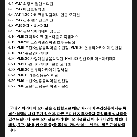
6/4 PM7 의정부 필댄스학원
6/5 PM6 바뀜보컬학원
6/6 AM11:30 아베크뮤직컴퍼니 연합 오디션
6/7 PM6 전주 캘리댄스학원
6/8 PM3 SOLE U ZOOM
6/9 PM7 온뮤직아카데미 강남점
6/10 PM6 제이라이크 댄스학원 지축캠퍼스
6/13 PM6:30 코스믹댄스학원 호수공원점
6/17 PM6 모던K실용음악학원 수원점, PM6:30 온뮤직아카데미 인천점
6/18 PM7 플로잉아카데미
6/20 PM5:30 사랑애실용음악학원, PM6:30 인천 더리더스아카데미
6/21 PM1 나앤너아카데미 연합 오디션
6/23 PM6:30 온뮤직아카데미 강서점
6/24 PM6 미라클실용음악학원
6/26 PM6 모던K실용음악학원 인천점
6/27 PM6 모던K실용음악학원 서울점
*국내외 아카데미 오디션을 진행함으로 해당 아카데미 수강생들에게는 특
별한 혜택이나 대우가 없으며, 다른 오디션 지원자들과 동일하게 심사됨을
알려드립니다. 큐브 오디션은 아카데미 오디션뿐만 아니라 다양한 방법(이
메일, 우편, SNS, 캐스팅 등)을 통하여 만나보실 수 있으니 많은 관심 바랍
니다.