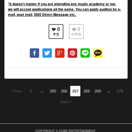
*It doesn't matter if you are attending any music academy or not,
we will accept applications all the same. You can apply auditon by e-
mail, post mail, SNS Direct Message etc.
0
0
추천
비추천
Prev
1
...
265
266
267
268
269
...
279
Next
COPYRIGHT © CUBE ENTERTAINMENT