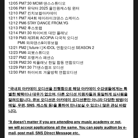
12/05 PM7:30 MCMI 댄스스튜디오
12/06 PM1 뮤닥터 2025 올인원캐스팅 윈터
12/10 PM7 킨치보컬아카데미
12/11 PM7 제4회 제이라이크댄스 쇼케이스
12/12 PM6 STAY DANCE FROM.YG
12/13 PM2 후스토랩
12/14 PM1:30 하이비트 대만 플래닛
12/19 PM3 제35회 ACOPIA 다국적 오디션
PM6 와와댄스&미뮤보컬
12/21 PM2 [ future i ] K-IDOL 연합오디션 SEASON 2
12/23 PM6 피봇스튜디오
12/27 PM2 프랭커스 패션쇼
12/28 PM2:30 픽플래닛 한일 합동 연합오디션
12/29 PM1:30 71댄스캠프 오디션
12/30 PM1 하이비트 겨울방학 연합오디션
*국내외 아카데미 오디션을 진행함으로 해당 아카데미 수강생들에게는 특
별한 혜택이나 대우가 없으며, 다른 오디션 지원자들과 동일하게 심사됨을
알려드립니다. 큐브 오디션은 아카데미 오디션뿐만 아니라 다양한 방법(이
메일, 우편, SNS, 캐스팅 등)을 통하여 만나보실 수 있으니 많은 관심 바랍
니다.
*It doesn't matter if you are attending any music academy or not,
we will accept applications all the same. You can apply auditon by e-
mail, post mail, SNS Direct Message etc.