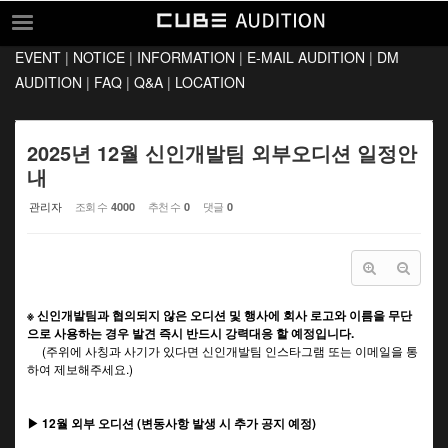
Sketchbook5, 스케치북5
Sketchbook5, 스케치북5
EVENT
|
NOTICE
|
INFORMATION
|
E-MAIL AUDITION
|
DM
EVENT
AUDITION
|
FAQ
|
Q&A
|
LOCATION
NOTICE
INFORMATION
2025년 12월 신인개발팀 외부오디션 일정안
내
E-MAIL AUDITION
관리자
조회 수
추천 수
댓글
4000
0
0
DM AUDITION
FAQ
Q&A
※ 신인개발팀과 협의되지 않은 오디션 및 행사에 회사 로고와 이름을 무단
LOCATION
으로 사용하는 경우 발견 즉시 반드시 강력대응 할 예정입니다.
(주위에 사칭과 사기가 있다면 신인개발팀 인스타그램 또는 이메일을 통
하여 제보해주세요.)
▶ 12월 외부 오디션 (변동사항 발생 시 추가 공지 예정)