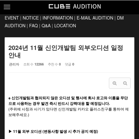
Sketchbook5, 스케치북5
Sketchbook5, 스케치북5
EVENT
|
NOTICE
|
INFORMATION
|
E-MAIL AUDITION
|
DM
EVENT
AUDITION
|
FAQ
|
Q&A
|
LOCATION
NOTICE
INFORMATION
2024년 11월 신인개발팀 외부오디션 일정
안내
E-MAIL AUDITION
관리자
조회 수
추천 수
댓글
12266
0
0
DM AUDITION
FAQ
Q&A
※ 신인개발팀과 협의되지 않은 오디션 및 행사에 회사 로고와 이름을 무단
LOCATION
으로 사용하는 경우 발견 즉시 반드시 강력대응 할 예정입니다.
(주위에 사칭과 사기가 있다면 신인개발팀 카카오 플러스친구를 통하여 제
보해주세요.)
▶ 11월 외부 오디션 (변동사항 발생 시 추가 공지 예정)