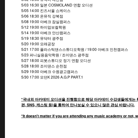
5/03 16:30 일본 COSMOLAND 연합 오디션
5/05 14:00 킨즈서울 쇼케이스
5/06 18:30 온뮤직 강북점
5/08 19:00 아베크 잠실캠퍼스
5/12 19:00 하이업보컬학원
5/14 19:00 아베크 안산캠퍼스
5/19 18:30 뮤닥터 광주점
5/20 19:00 모래공장
5/21 17:00 플라스틱댄스스튜디오학원 / 19:00 아베크 인천캠퍼스
5/23 퍼니실용음악학원 / 조이댄스 광주점
5/27 18:00 피봇스튜디오 정기 연합 오디션
5/28 18:00 조이댄스 순천점
5/29 19:00 아베크 수원광고캠퍼스
5/30 17:00 모던K 2026 A.G.P PART.1
*국내외 아카데미 오디션을 진행함으로 해당 아카데미 수강생들에게는 특
편, SNS, 캐스팅 등)을 통하여 만나보실 수 있으니 많은 관심 바랍니다.
*It doesn't matter if you are attending any music academy or not, w