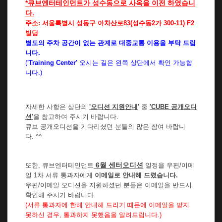
*큐브엔터테인먼트가 성수동으로 사옥을 이전 하였습니
다.
주소: 서울특별시 성동구 아차산로83(성수동2가 300-11) F2
빌딩
별도의 주차 공간이 없는 관계로 대중교통 이용을 부탁 드립
니다.
(
'Training Center'
오시는 길은 왼쪽 상단에서 확인 가능합
니다.
)
자세한 사항은 상단의
'오디션 지원안내
'
중
'CUBE 공개오디
션'
을 참고하여 주시기 바랍니다.
큐브 공개오디션을 기다리셨던 분들의 많은 참여 바랍니
다. ^^
6
월 센터오디션
또한,
큐브엔터테인먼트
일정을
우편/이메
일 1차 서류 통과자에게
이메일로 안내해 드렸습니다.
우편/이메일 오디션을 지원하셨던 분들은 이메일을 반드시
확인해 주시기 바랍니다.
(서류 통과자에 한해 안내해 드리기 때문에 이메일을 받지
못하신 경우, 통과하지 못했음을 알려드립니다.)