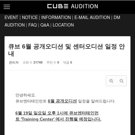
Sketchbook5, 스케치북5
Sketchbook5, 스케치북5
EVENT
|
NOTICE
|
INFORMATION
|
E-MAIL AUDITION
|
DM
EVENT
AUDITION
|
FAQ
|
Q&A
|
LOCATION
NOTICE
INFORMATION
큐브 6월 공개오디션 및 센터오디션 일정 안
내
E-MAIL AUDITION
관리자
조회 수
추천 수
댓글
21749
0
0
DM AUDITION
FAQ
Q&A
안녕하세요.
LOCATION
6
월 공개오디션
큐브엔터테인먼트
일정을 알려드립니다.
6월 19일 일요일 오후 1시
에 큐브엔터테인먼
트
'Training Center'
에서 진행될 예정입니다.