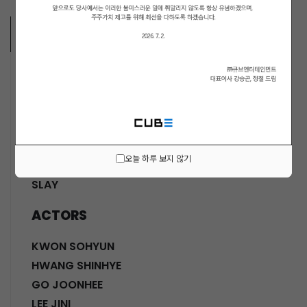
ARTISTS
MUSICIANS
PENTAGON
i-dle (아이들)
LIGHTSUM
오늘 하루 보지 않기
NOWZ
SLAY
ACTORS
KWON SOHYUN
HWANG SHINHYE
GO JOONHEE
LEE JINI