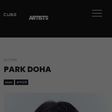
ARTISTS
ACTORS
PARK DOHA
Main
#박도하