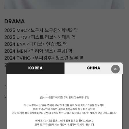
DRAMA
2025 MBC <노무사 노무진> 학생3 역
2025 U+tv <퍼스트 러브> 허태웅 역
2024 ENA <나미브> 연습생2 역
2024 MBN <괴리와 냉소> 훈남1 역
2024 TVING <우씨왕후> 청소년 남무 역
2022 웹드라마 <무장해제 로맨스> 조단 역
KOREA
CHINA
×
TV
2023 Mnet 'BOYS PLANET'