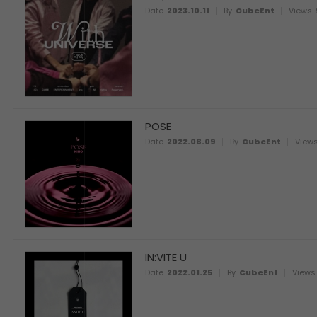
Date
2023.10.11
By
CubeEnt
Views
POSE
Date
2022.08.09
By
CubeEnt
View
IN:VITE U
Date
2022.01.25
By
CubeEnt
Views