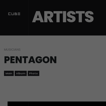
Sketchbook5, 스케치북5
Sketchbook5, 스케치북5
ARTISTS
MUSICIANS
PENTAGON
Main
Album
Photo