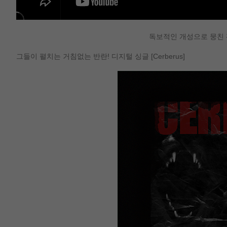
독보적인 개성으로 뭉친 
그들이 펼치는 거침없는 반란! 디지털 싱글 [Cerberus]