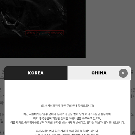
×
론, 다양한 콘셉트와 폭넓은 음악 스펙트럼을 선보이며 K-POP 팬들의 많은 사랑을
KOREA
CHINA
노, 우석)’을 발매하며 또 한 번 음악적 입지를 다진다.
‘그해 그달 그날’, ‘Baby I Love You’ 등 직접 작사 및 작곡에 참여할 뿐
있다. 펜타곤의 디지털 싱글 [Cerberus]는 이런 세 사람의 음악적 시너
선하고 유니크한 트랙으로 탄생했다.
 지옥의 문을 지키는 3개의 머리를 가진 괴물을 연상시킴과 동시에 ‘마요네즈
’만큼 강한 에너지를 가진다는 의미를 내포했다.
 탄생한 이번 신곡 ‘Cerberus (Song By 유토, 키노, 우석)’은 세 사