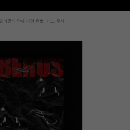
펜타곤의 막내 라인 유토, 키노, 우석