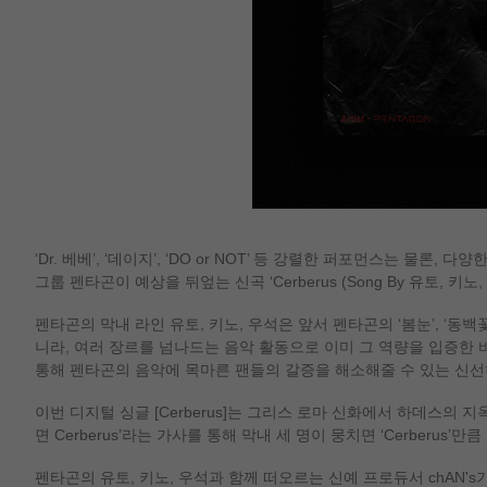
‘Dr. 베베’, ‘데이지’, ‘DO or NOT’ 등 강렬한 퍼포먼스는 물
그룹 펜타곤이 예상을 뒤엎는 신곡 ‘Cerberus (Song By 유토, 키
펜타곤의 막내 라인 유토, 키노, 우석은 앞서 펜타곤의 ‘봄눈’, ‘동백꽃’, 
니라, 여러 장르를 넘나드는 음악 활동으로 이미 그 역량을 입증한 바 
통해 펜타곤의 음악에 목마른 팬들의 갈증을 해소해줄 수 있는 신
이번 디지털 싱글 [Cerberus]는 그리스 로마 신화에서 하데스의
면 Cerberus’라는 가사를 통해 막내 세 명이 뭉치면 ‘Cerberus
펜타곤의 유토, 키노, 우석과 함께 떠오르는 신예 프로듀서 chAN's가 뭉쳐