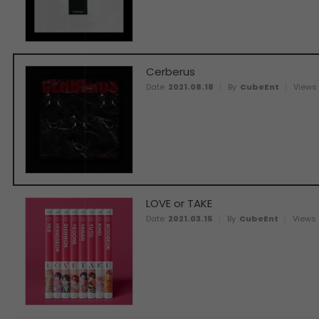
Cerberus
Date
2021.08.18
By
CubeEnt
Views
LOVE or TAKE
Date
2021.03.15
By
CubeEnt
Views