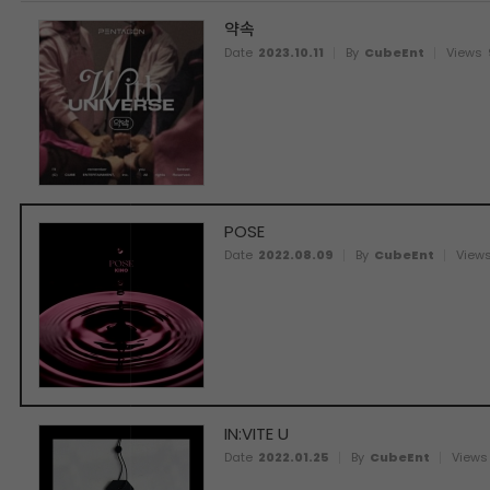
약속
Date
2023.10.11
By
CubeEnt
Views
POSE
Date
2022.08.09
By
CubeEnt
View
IN:VITE U
Date
2022.01.25
By
CubeEnt
Views