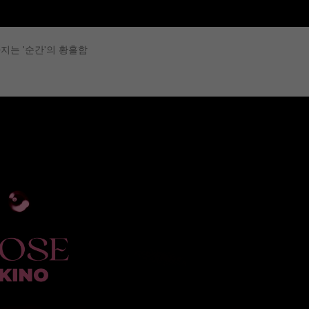
지는 '순간'의 황홀함