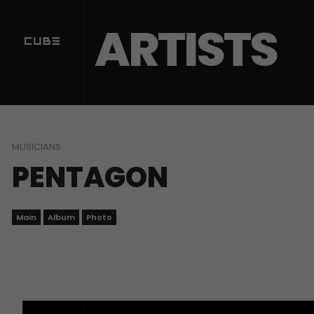
Sketchbook5, 스케치북5
Sketchbook5, 스케치북5
ARTISTS
MUSICIANS
PENTAGON
Main
Album
Photo