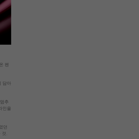
져온 펜
히 담아
 멈추
 라인을
보였던
 것.