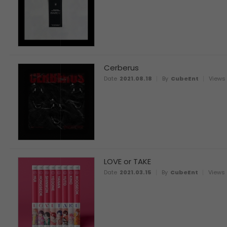
Cerberus
Date
2021.08.18
By
CubeEnt
Views
LOVE or TAKE
Date
2021.03.15
By
CubeEnt
Views