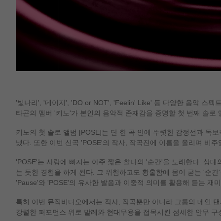
'빛나리', '데이지', 'DO or NOT', 'Feelin' Like' 등 다
타곤의 멤버 '키노'가 본인의 음악적 존재감을 증명할 첫 번째 솔로 앨
키노의 첫 솔로 앨범 [POSE]는 단 한 곡 안에 뚜렷한 감정선과
냈다. 또한 이번 신곡 'POSE'의 작사, 작곡진에 이름을 올리며 
'POSE'는 사랑에 빠지는 아주 짧은 찰나의 '순간'을 노래한다. 상
는 듯한 경험을 하게 된다. 그 위험하고도 황홀함에 몸이 굳는 '순간
'Pause'와 'POSE'의 유사한 발음과 이중적 의미를 활용해 듣는 
특히 이번 뮤직비디오에서는 작사, 작곡뿐만 아니라 그룹의 메인 댄
강렬한 퍼포먼스 위로 발레와 현대무용을 접목시킨 섬세한 안무 구성