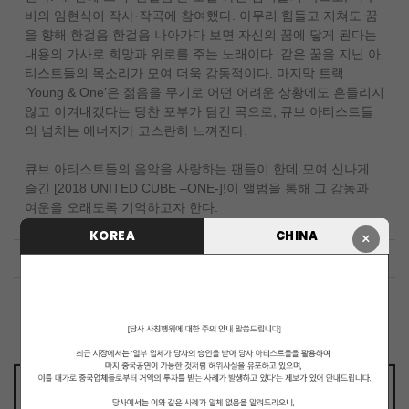
비의 임현식이 작사·작곡에 참여했다. 아무리 힘들고 지쳐도 꿈
을 향해 한걸음 한걸음 나아가다 보면 자신의 꿈에 닿게 된다는
내용의 가사로 희망과 위로를 주는 노래이다. 같은 꿈을 지닌 아
티스트들의 목소리가 모여 더욱 감동적이다. 마지막 트랙
‘Young & One’은 젊음을 무기로 어떤 어려운 상황에도 흔들리지
않고 이겨내겠다는 당찬 포부가 담긴 곡으로, 큐브 아티스트들
의 넘치는 에너지가 고스란히 느껴진다.
큐브 아티스트들의 음악을 사랑하는 팬들이 한데 모여 신나게
즐긴 [2018 UNITED CUBE –ONE-]!이 앨범을 통해 그 감동과
여운을 오래도록 기억하고자 한다.
KOREA
CHINA
×
Thumbs Up!
Date
2018.09.10
By
CubeEnt
Views
87666
ONE
Date
2018.06.18
By
CubeEnt
Views
87840