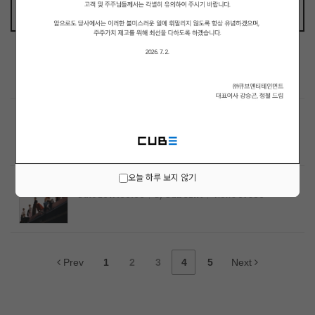
Positive
Date
2018.04.02
By
CubeEnt
Views
88539
DEMO_02
Date
2017.12.01
By
CubeEnt
Views
87487
오늘 하루 보지 않기
DEMO_01
Date
2017.09.06
By
CubeEnt
Views
87359
Prev
1
2
3
4
5
Next