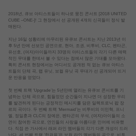
2018년, 큐브 아티스트들이 하나로 뭉친 콘서트 [2018 UNITED
CUBE –ONE-]! 그 현장에서 선 공개된 4개의 신곡들이 정식 발
매된다.
지난 16일 성황리에 마무리된 유큐브 콘서트는 지난 2013년 이
후 5년 만에 선보인 공연으로, 현아, 조권, 비투비, CLC, 펜타곤,
유선호, (여자)아이들까지 33명의 아티스트들의 각기 다른 매력
적인 무대를 한데서 볼 수 있다는 점에서 많은 기대를 모아왔다.
특히 콘서트 현장에서는 어디서도 공개된 적 없는 큐브 아티스
트들의 단체 곡, 랩 유닛, 보컬 유닛 곡 무대가 선 공개되어 뜨거
운 반응을 얻었다.
첫 번째 트랙 ‘Upgrade’는 5년만에 열리는 유큐브 콘서트를 기
념하는 단체 곡으로, 힘들었던 순간들이 지나면 더 성장한 우리
를 발견하게 된다는 긍정적인 메시지를 담은 일렉트로닉 팝 장
르의 곡이다. 두 번째 트랙 ‘Mermaid’는 비투비의 이민혁, 프니
엘, 정일훈과 CLC의 장예은, 펜타곤의 우석, (여자)아이들의 소
연이 참여한 곡으로, 연인들의 사랑을 아름다운 인어에 비유했
다. 직접 쓴 가사에서 래퍼 라인 멤버들의 각기 다른 개성이 드러
난다. 세 번째 트랙 ‘한걸음’은 보컬 라인 멤버들의 곡으로, 비투